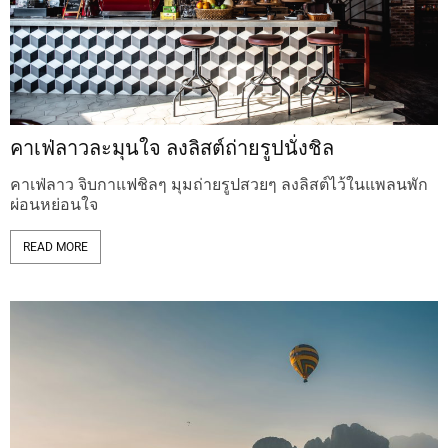
คาเฟ่ลาวละมุนใจ ลงลิสต์ถ่ายรูปนั่งชิล
คาเฟ่ลาว จิบกาแฟชิลๆ มุมถ่ายรูปสวยๆ ลงลิสต์ไว้ในแพลนพัก
ผ่อนหย่อนใจ
READ MORE