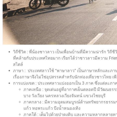
วิถีชีวิต : พี่น้องชาวลาว เป็นเพื่อนบ้านที่มีความน่ารัก วิถ
ที่คล้ายกับประเทศไทยมาก เรียกได้ว่าชาวลาวมีความ Friendl
สไตล์
ภาษา : ประเทศลาวใช้ “พาษาลาว” เป็นภาษาหลักและภาษารา
เรื่องภาษาจึงไม่ใช่อุปสรรคสำหรับนักท่องเที่ยวชาวไทย 
การแบ่งเขต : ประเทศลาวแบ่งออกเป็น 3 ภาค ซึ่งแต่ละภาคต
ภาคเหนือ : จุดเด่นอยู่ที่อากาศเย็นตลอดปี มีวัฒนธร
บาง วังเวียง นครหลวงเวียงจันทน์ แขวงไชยบุรี
ภาคกลาง : มีความอุดมสมบูรณ์ด้านทรัพยากรธรรมชาต
แก้ว หอพระแก้ว บึงน้ำหนองเทิง
ภาคใต้ : เต็มไปด้วยป่าดงดิบ และความหลากหลายทาง