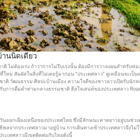
้านนิดเดียว
าติ ไม่ต้องเร่ง ถ้าว่าการไม่รีบเร่งนั้น ต้องมีการวางแผนสำหรับท่
่ สัมผัสในสิ่งที่ไม่เคยรู้มาก่อน “ประเทศลาว” ดูเหมือนจะเป็นทา
 วัฒนธรรม ศิลปะบ้านเมือง ความใจดีของชาวลาวเปิดรับนักท่องเที
ปกับการดื่มด่ำท่ามกลางธรรมชาติ ฮีลใจเสน่ห์ของประเทศลาว Road
วันออกเฉียงเหนือของประเทศไทย ซึ่งมีลักษณะคาดยาวอยู่บนช
ับอิทธิพลจากประเทศลาวมาอยู่บ้าน การเดินทางเข้าประเทศลาวจึงไม่
ประเทศลาวมีเขตติดต่อกับไทยดังนี้